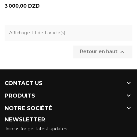
Prix
3 000,00 DZD
Affichage 1-1 de 1 article(s)

Retour en haut

CONTACT US

PRODUITS

NOTRE SOCIÉTÉ
NEWSLETTER
Join us for get latest updates