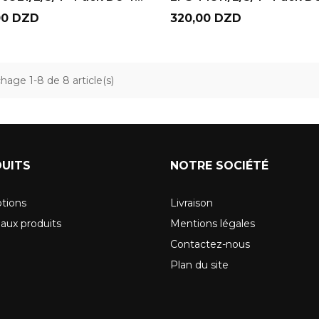
Prix
00 DZD
320,00 DZD
chage 1-8 de 8 article(s)
UITS
NOTRE SOCIÉTÉ
tions
Livraison
aux produits
Mentions légales
Contactez-nous
Plan du site