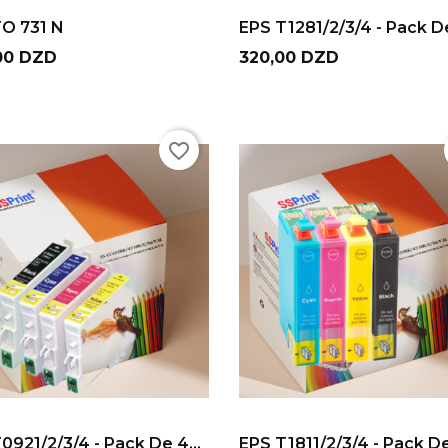
ADD TO CART
ADD TO CART
O 731 N
EPS T1281/2/3/4 - Pack De
Prix
00 DZD
320,00 DZD
favorite_border
ADD TO CART
ADD TO CART
0921/2/3/4 - Pack De 4...
EPS T1811/2/3/4 - Pack De 