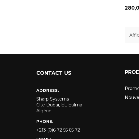
Prix
280,
Affi
PROD
CONTACT US
Promo
ADDRESS:
Nouve
Sharp Systems
Cite Dubai, EL Eulma
Algérie
PHONE:
+213 (0)6 72 55 65 72
EMAIL: