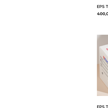
EPS T
Prix
400,
EPS T