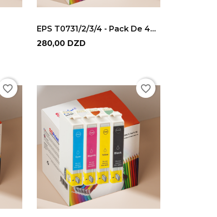
ADD TO CART
EPS T0731/2/3/4 - Pack De 4...
Prix
280,00 DZD
favorite_border
favorite_border