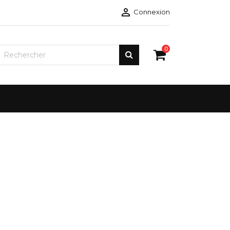

Connexion
0