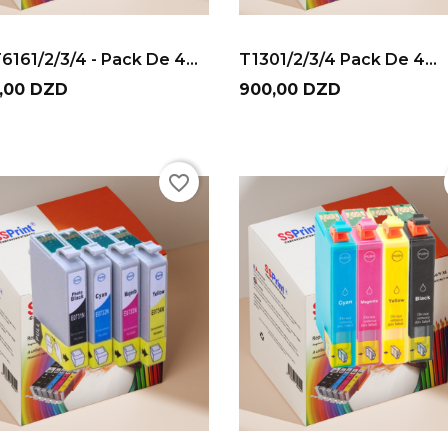
ADD TO CART
ADD TO CART
6161/2/3/4 - Pack De 4...
T1301/2/3/4 Pack De 4...
Prix
0,00 DZD
900,00 DZD
favorite_border