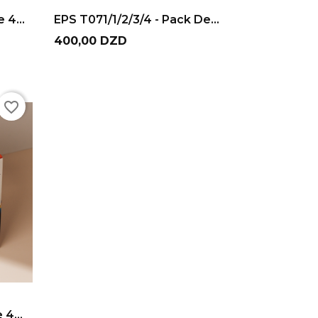
ADD TO CART
 4...
EPS T071/1/2/3/4 - Pack De...
Prix
400,00 DZD
favorite_border
4...